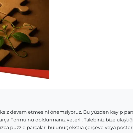
siksiz devam etmesini önemsiyoruz. Bu yüzden kayıp par
ça Formu nu doldurmanız yeterli. Talebiniz bize ulaştığınd
zca puzzle parçaları bulunur; ekstra çerçeve veya post