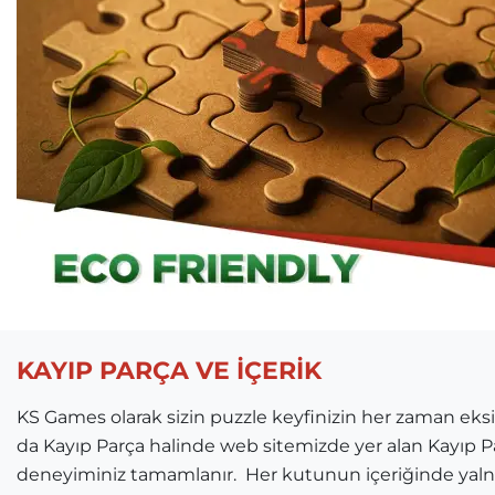
KAYIP PARÇA VE İÇERİK
KS Games olarak sizin puzzle keyfinizin her zaman ek
da Kayıp Parça halinde web sitemizde yer alan Kayıp Par
deneyiminiz tamamlanır. Her kutunun içeriğinde yalnı