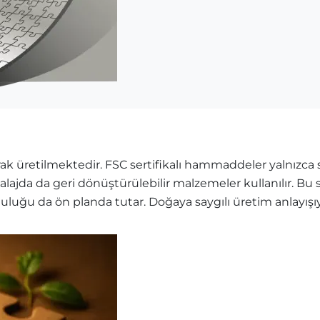
k üretilmektedir. FSC sertifikalı hammaddeler yalnızca sü
balajda da geri dönüştürülebilir malzemeler kullanılır. B
mluluğu da ön planda tutar. Doğaya saygılı üretim anlayış