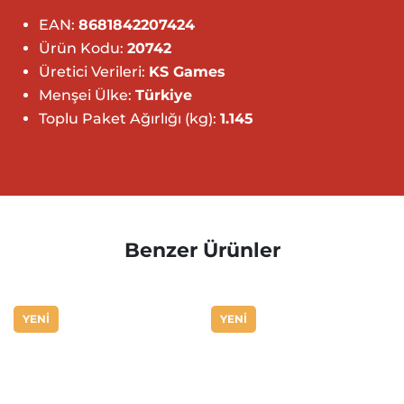
EAN:
8681842207424
Ürün Kodu:
20742
Üretici Verileri:
KS Games
Menşei Ülke:
Türkiye
Toplu Paket Ağırlığı (kg):
1.145
Benzer Ürünler
YENİ
YENİ