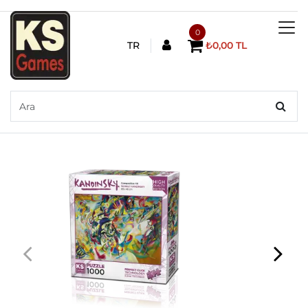
0
TR
₺0,00 TL