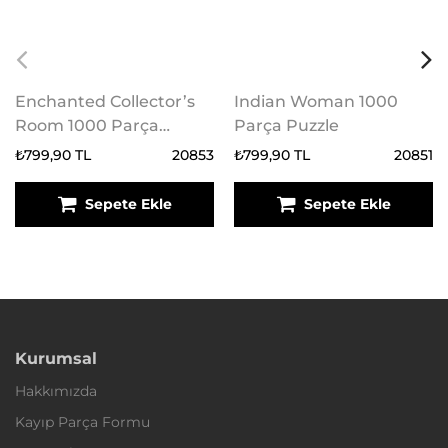
Enchanted Collector’s
Indian Woman 1000
Room 1000 Parça
Parça Puzzle
Puzzle
₺799,90 TL
20853
₺799,90 TL
20851
Sepete Ekle
Sepete Ekle
Kurumsal
Hakkımızda
Kayıp Parça Formu