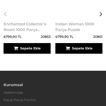
Enchanted Collector’s
Indian Woman 1000
Room 1000 Parça
Parça Puzzle
Puzzle
₺799,90 TL
20853
₺799,90 TL
20851
Sepete Ekle
Sepete Ekle
Kurumsal
Hakkımızda
Kayıp Parça Formu