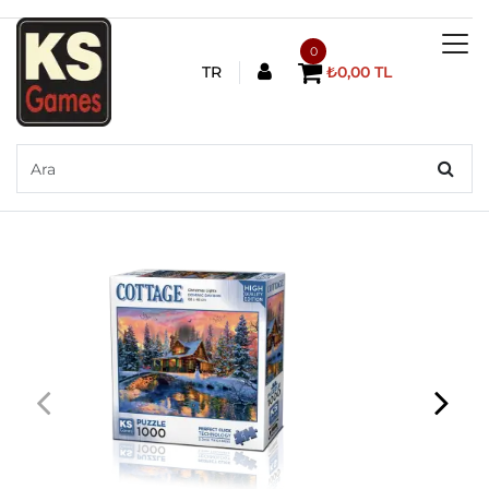
0
TR
₺0,00 TL