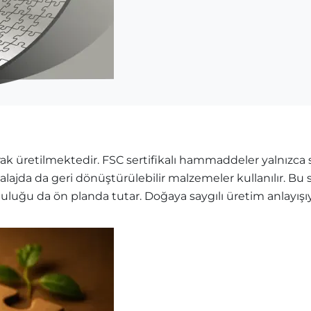
k üretilmektedir. FSC sertifikalı hammaddeler yalnızca sü
balajda da geri dönüştürülebilir malzemeler kullanılır. B
mluluğu da ön planda tutar. Doğaya saygılı üretim anlayış